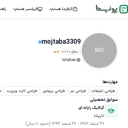
کارفرما هستم
فریلنسر هستم
راهن
mojtaba3309
MO
سطح ۰
0
Isfahan
مهارت‌ها
طراحی تبلیغات
طراحی بنر
طراحی بروشور
طراحی کارت ویزیت
ط
سوابق تحصیلی
گرافیک رایانه ای
تاریشا
29 اسفند 1382
 - 
29 اسفند 1393
(حدود 11 سال)