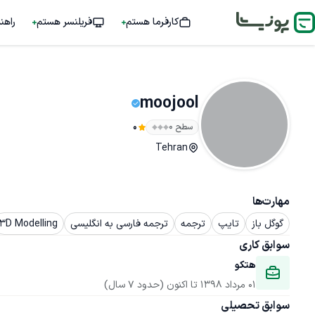
کارفرما هستم
فریلنسر هستم
راهن
moojool
سطح ۰
0
Tehran
مهارت‌ها
گوگل باز
تایپ
ترجمه
ترجمه فارسی به انگلیسی
3D Modelling
سوابق کاری
هتکو
01 مرداد 1398
 تا اکنون
(حدود 7 سال)
سوابق تحصیلی