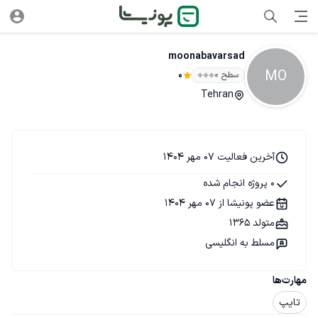
moonabavarsad
MO
سطح ۰
0
Tehran
آخرین فعالیت 07 مهر 1404
0 پروژه انجام شده
عضو پونیشا از 07 مهر 1404
متولد 1365
مسلط به انگلیسی
مهارت‌ها
تایپ