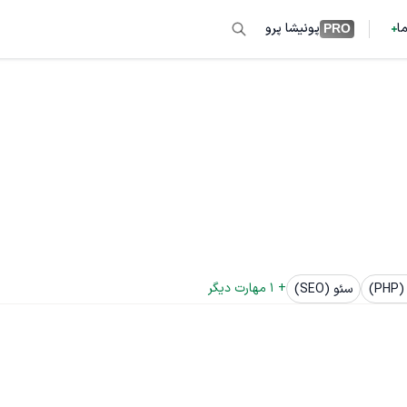
ما
پونیشا پرو
PRO
+ 
1
 مهارت دیگر
P)
سئو (SEO)