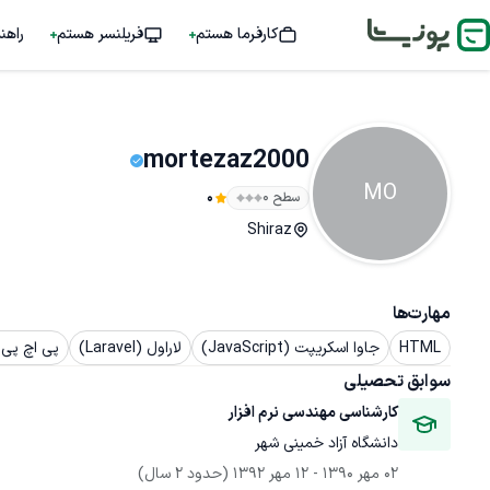
کارفرما هستم
فریلنسر هستم
راهن
mortezaz2000
MO
سطح ۰
0
Shiraz
مهارت‌ها
HTML
جاوا اسکریپت (JavaScript)
لاراول (Laravel)
پی اچ پی (HP
سوابق تحصیلی
کارشناسی مهندسی نرم افزار
دانشگاه آزاد خمینی شهر
02 مهر 1390
 - 
12 مهر 1392
(حدود 2 سال)