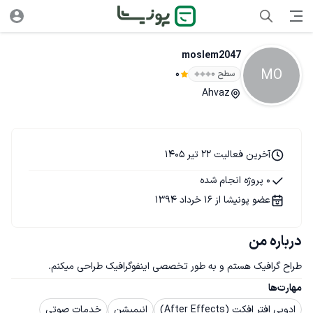
moslem2047
MO
سطح ۰
0
Ahvaz
آخرین فعالیت 22 تیر 1405
0 پروژه انجام شده
عضو پونیشا از 16 خرداد 1394
درباره من
طراح گرافیک هستم و به طور تخصصی اینفوگرافیک طراحی میکنم.
مهارت‌ها
ادوبی افتر افکت (After Effects)
انیمیشن
خدمات صوتی