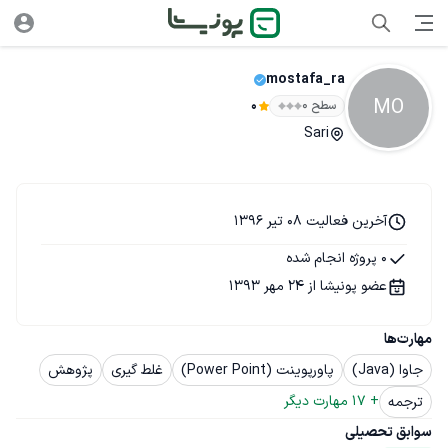
mostafa_ra
MO
سطح ۰
0
Sari
آخرین فعالیت 08 تیر 1396
0 پروژه انجام شده
عضو پونیشا از 24 مهر 1393
مهارت‌ها
جاوا (Java)
پاورپوینت (Power Point)
غلط گیری
پژوهش
+ 
17
 مهارت دیگر
ترجمه
سوابق تحصیلی