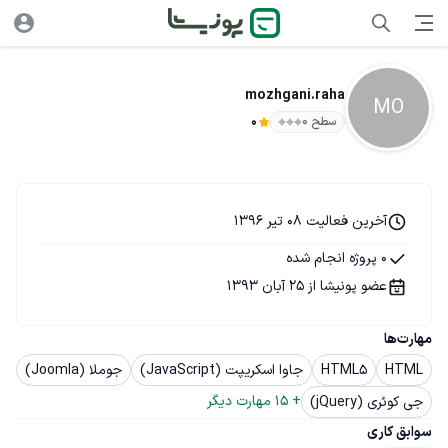
mozhgani.raha
MO
سطح ۰
0
آخرین فعالیت 08 تیر 1396
0 پروژه انجام شده
عضو پونیشا از 25 آبان 1393
مهارت‌ها
HTML
HTML5
جاوا اسکریپت (JavaScript)
جوملا (Joomla)
+ 
15
 مهارت دیگر
جی کوئری (jQuery)
سوابق کاری