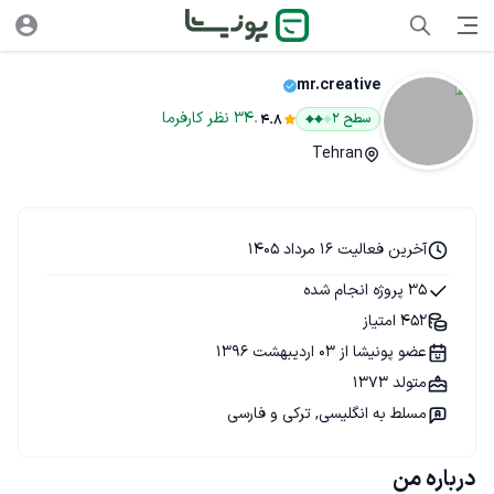
mr.creative
.
34
نظر
کارفرما
سطح ۲
4.8
Tehran
آخرین فعالیت 16 مرداد 1405
35 پروژه انجام شده
452 امتیاز
عضو پونیشا از 03 اردیبهشت 1396
متولد 1373
مسلط به انگلیسی, ترکی و فارسی
درباره من