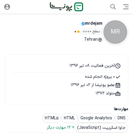
mrdejam
MR
سطح ۰
0
Tehran
آخرین فعالیت 08 تیر 1396
0 پروژه انجام شده
عضو پونیشا از 02 تیر 1396
متولد 1372
مهارت‌ها
HTML5
HTML
Google Analytics
DNS
+ 
12
 مهارت دیگر
جاوا اسکریپت (JavaScript)