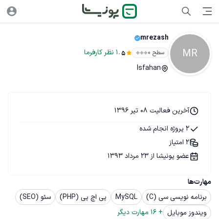
mrezash
MR
.
1
نظر
کارفرما
سطح ۰
5
Isfahan
آخرین فعالیت 08 تیر 1396
2 پروژه انجام شده
2 امتیاز
عضو پونیشا از 23 مرداد 1393
مهارت‌ها
برنامه نویسی سی (C)
MySQL
پی اچ پی (PHP)
سئو (SEO)
+ 
16
 مهارت دیگر
ویندوز موبایل