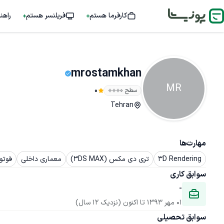
کارفرما هستم
فریلنسر هستم
راهن
mrostamkhan
MR
سطح ۰
0
Tehran
مهارت‌ها
3D Rendering
تری دی مکس (3DS MAX)
معماری داخلی
فوتوشاپ 
سوابق کاری
-
01 مهر 1393
 تا اکنون
(نزدیک 12 سال)
سوابق تحصیلی