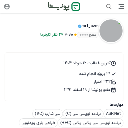
mrt_azm
.
27
نظر
کارفرما
سطح ۰
4.75
آخرین فعالیت 12 خرداد 1404
29 پروژه انجام شده
332 امتیاز
عضو پونیشا از 19 اسفند 1391
مهارت‌ها
ASP.Net
برنامه نویسی سی (C)
سی شارپ (C#)
برنامه نویسی سی پلاس پلاس (C++)
طراحی بازی ویدئویی