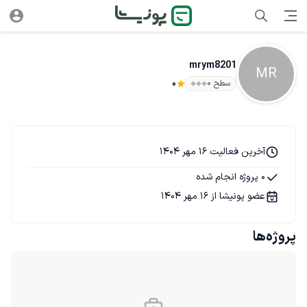
mrym8201
MR
سطح ۰
0
آخرین فعالیت 16 مهر 1404
0 پروژه انجام شده
عضو پونیشا از 16 مهر 1404
پروژه‌ها