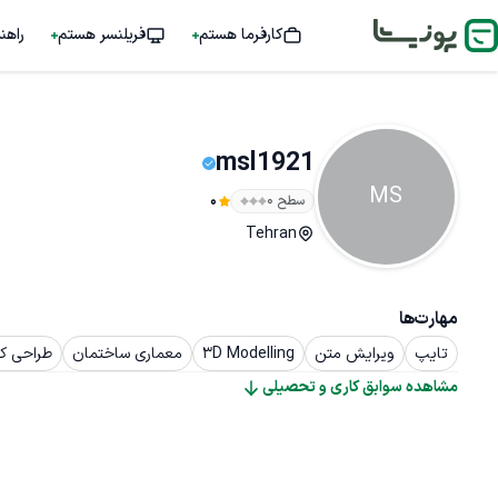
کارفرما هستم
فریلنسر هستم
راهن
msl1921
MS
سطح ۰
0
Tehran
مهارت‌ها
تایپ
ویرایش متن
3D Modelling
معماری ساختمان
طراحی ک
مشاهده سوابق کاری و تحصیلی