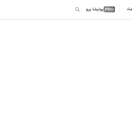
ما
پونیشا پرو
PRO