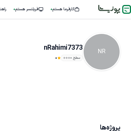
کارفرما هستم
فریلنسر هستم
راهن
nRahimi7373
NR
سطح ۰
0
پروژه‌ها