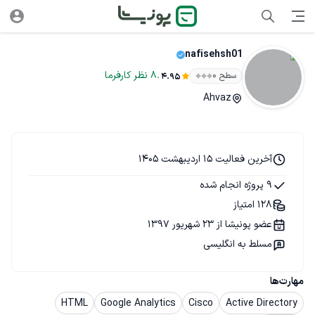
nafisehsh01
.
8
نظر
کارفرما
سطح ۰
4.95
Ahvaz
آخرین فعالیت 15 اردیبهشت 1405
9 پروژه انجام شده
128 امتیاز
عضو پونیشا از 23 شهریور 1397
مسلط به انگلیسی
مهارت‌ها
HTML
Google Analytics
Cisco
Active Directory