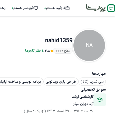
کارفرما هستم
فریلنسر هستم
راهن
nahid1359
NA
.
1
نظر
کارفرما
سطح ۰
4.8
مهارت‌ها
سی شارپ (C#)
طراحی بازی ویدئویی
برنامه نویسی و ساخت اپلیکیشن ان
سوابق تحصیلی
کارشناسی ارشد
آزاد تهران مرکز
30 اسفند 1391
 - 
29 اسفند 1393
(نزدیک 2 سال)