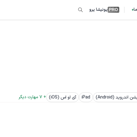
ما
پونیشا پرو
PRO
+ 
7
 مهارت دیگر
دروید (Android)
iPad
آی او اس (iOS)