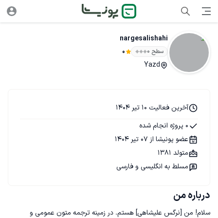
nargesalishahi
سطح ۰
0
Yazd
آخرین فعالیت 10 تیر 1404
0 پروژه انجام شده
عضو پونیشا از 07 تیر 1404
متولد 1381
مسلط به انگلیسی و فارسی
درباره من
سلام! من [نرگس علیشاهی] هستم. در زمینه ترجمه متون عمومی و 