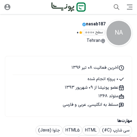
nasab187
NA
سطح ۰
0
Tehran
آخرین فعالیت 08 تیر 1396
0 پروژه انجام شده
عضو پونیشا از 09 شهریور 1393
متولد 1368
مسلط به انگلیسی, عربی و فارسی
مهارت‌ها
سی شارپ (C#)
HTML
HTML5
جاوا (Java)