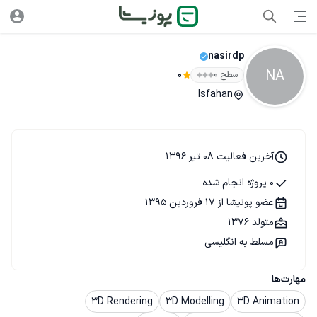
nasirdp
NA
سطح ۰
0
Isfahan
آخرین فعالیت 08 تیر 1396
0 پروژه انجام شده
عضو پونیشا از 17 فروردین 1395
متولد 1376
مسلط به انگلیسی
مهارت‌ها
3D Rendering
3D Modelling
3D Animation