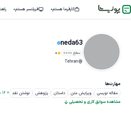
کارفرما هستم
فریلنسر هستم
راهن
neda63
سطح ۰
0
Tehran
مهارت‌ها
+ 
16
 م
مقاله نویسی
ویرایش متن
داستان
پژوهش
نوشتن نقد
مشاهده سوابق کاری و تحصیلی