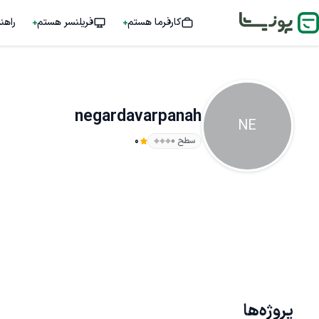
کارفرما هستم
فریلنسر هستم
راهن
negardavarpanah
NE
سطح ۰
0
پروژه‌ها