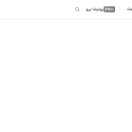
ما
پونیشا پرو
PRO