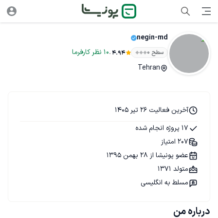
negin-md
.
10
نظر
کارفرما
سطح ۰
4.94
Tehran
آخرین فعالیت 26 تیر 1405
17 پروژه انجام شده
207 امتیاز
عضو پونیشا از 28 بهمن 1395
متولد 1371
مسلط به انگلیسی
درباره من