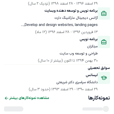
29 اسفند 1396
 - 
28 اسفند 1398
(نزدیک 2 سال)
برنامه نویس و توسعه دهنده وبسایت
آژانس دیجیتال مارکتینگ دارت
Develop and design websites, landing pages,...
13 فروردین 1396
 - 
28 اسفند 1396
(12 ماه)
برنامه نویس
مبتکران
طراحی و توسعه وب سایت
30 بهمن 1394
 تا اکنون
(بیشتر از 10 سال)
سوابق تحصیلی
لیسانس
دانشگاه سراسری دکتر شریعتی
29 اسفند 1390
 - 
29 اسفند 1393
(حدود 3 سال)
نمونه‌کارها
مشاهده نمونه‌کارهای بیشتر