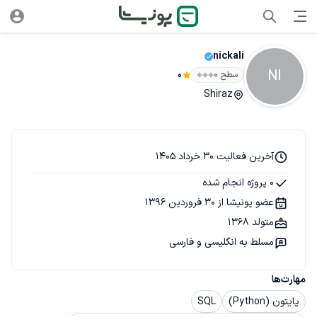
nickali
NI
سطح ۰
0
Shiraz
آخرین فعالیت 30 خرداد 1405
0 پروژه انجام شده
عضو پونیشا از 30 فروردین 1396
متولد 1368
مسلط به انگلیسی و فارسی
مهارت‌ها
پایتون (Python)
SQL