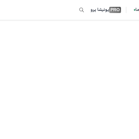
ما
پونیشا پرو
PRO