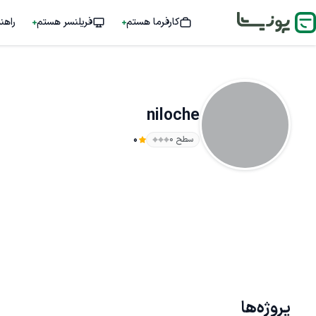
کارفرما هستم
فریلنسر هستم
راهن
niloche
سطح ۰
0
پروژه‌ها