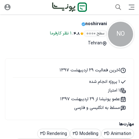
noshirvani
NO
.
1
نظر
کارفرما
سطح ۰
4.8
Tehran
آخرین فعالیت 29 اردیبهشت 1397
1 پروژه انجام شده
1 امتیاز
عضو پونیشا از 29 اردیبهشت 1397
مسلط به انگلیسی و فارسی
مهارت‌ها
3D Rendering
3D Modelling
3D Animation