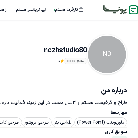
کارفرما هستم
فریلنسر هستم
راهن
nozhstudio80
NO
سطح ۰
0
درباره من
طراح و گرافیست هستم و 3سال هست در این زمینه فعالیت دارم.
مهارت‌ها
پاورپوینت (Power Point)
طراحی بنر
طراحی بروشور
طراحی کارت
سوابق کاری