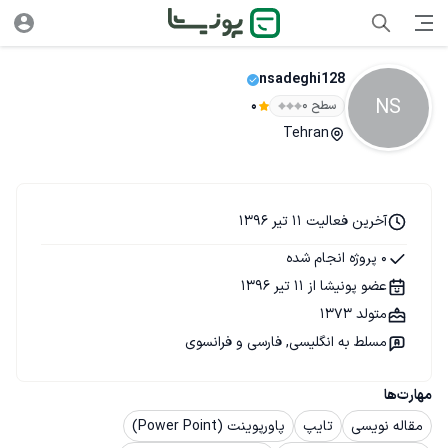
nsadeghi128
NS
سطح ۰
0
Tehran
آخرین فعالیت 11 تیر 1396
0 پروژه انجام شده
عضو پونیشا از 11 تیر 1396
متولد 1373
مسلط به انگلیسی, فارسی و فرانسوی
مهارت‌ها
مقاله نویسی
تایپ
پاورپوینت (Power Point)