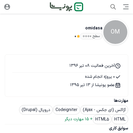
omidasa
OM
سطح ۰
0
آخرین فعالیت 08 تیر 1396
0 پروژه انجام شده
عضو پونیشا از 13 تیر 1395
مهارت‌ها
آژاکس (ای جکس - Ajax)
Codeigniter
دروپال (Drupal)
+ 
15
 مهارت دیگر
HTML5
HTML
سوابق کاری