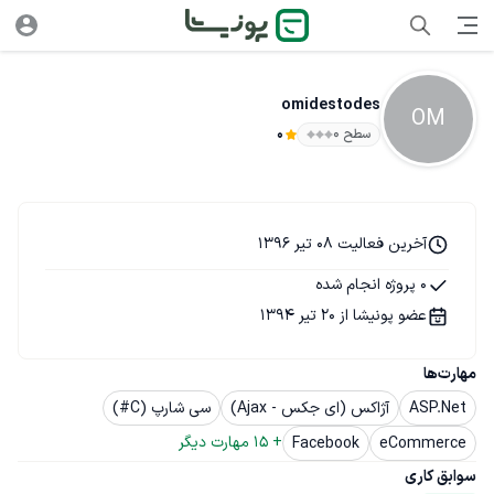
omidestodes
OM
سطح ۰
0
آخرین فعالیت 08 تیر 1396
0 پروژه انجام شده
عضو پونیشا از 20 تیر 1394
مهارت‌ها
ASP.Net
آژاکس (ای جکس - Ajax)
سی شارپ (C#)
+ 
15
 مهارت دیگر
Facebook
eCommerce
سوابق کاری