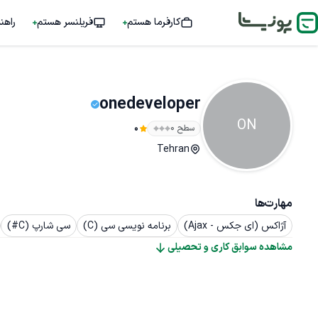
کارفرما هستم
فریلنسر هستم
راهن
onedeveloper
ON
سطح ۰
0
Tehran
مهارت‌ها
آژاکس (ای جکس - Ajax)
برنامه نویسی سی (C)
سی شارپ (C#)
مشاهده سوابق کاری و تحصیلی