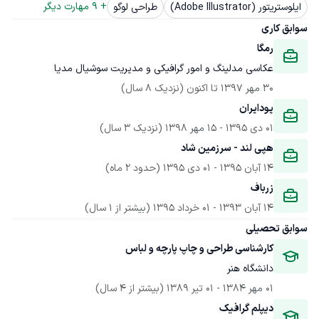
+ 
9
 مهارت دیگر
ایلوستریتور (Adobe Illustrator)
طراحی لوگو
سوابق کاری
رمگا
عکاسی مدلینگ و امور گرافیکی و مدیریت سوشیال مدیا 
30 مهر 1397
 تا اکنون
(نزدیک 8 سال)
پودایران
01 دی 1395
 - 
15 مهر 1398
(نزدیک 3 سال)
هپی لند - سرزمین شاد
14 آبان 1395
 - 
01 دی 1395
(حدود 2 ماه)
زرباف
14 آبان 1393
 - 
01 خرداد 1395
(بیشتر از 1 سال)
سوابق تحصیلی
کارشناسی طراحی و چاپ پارچه و لباس
دانشگاه هنر
01 مهر 1384
 - 
01 تیر 1389
(بیشتر از 4 سال)
دیپلم گرافیک