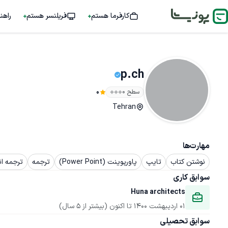
کارفرما هستم
فریلنسر هستم
راهن
p.ch
سطح ۰
0
Tehran
مهارت‌ها
نوشتن کتاب
تایپ
پاورپوینت (Power Point)
ترجمه
ترجمه ان
سوابق کاری
Huna architects
01 اردیبهشت 1400
 تا اکنون
(بیشتر از 5 سال)
سوابق تحصیلی