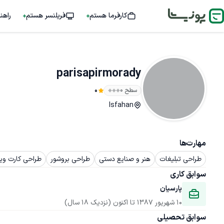
کارفرما هستم
فریلنسر هستم
راهن
parisapirmorady
سطح ۰
0
Isfahan
مهارت‌ها
طراحی تبلیغات
هنر و صنایع دستی
طراحی بروشور
طراحی کارت وی
سوابق کاری
پارسیان
10 شهریور 1387
 تا اکنون
(نزدیک 18 سال)
سوابق تحصیلی