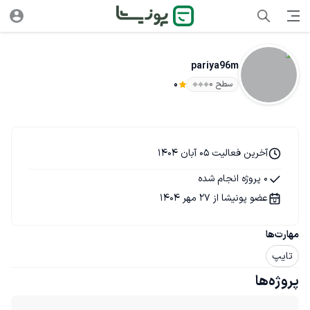
pariya96m
سطح ۰
0
آخرین فعالیت 05 آبان 1404
0 پروژه انجام شده
عضو پونیشا از 27 مهر 1404
مهارت‌ها
تایپ
پروژه‌ها