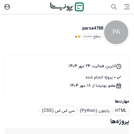
parsa4788
PA
سطح ۰
0
آخرین فعالیت 24 مهر 1404
0 پروژه انجام شده
عضو پونیشا از 18 مهر 1404
مهارت‌ها
HTML
پایتون (Python)
سی اس اس (CSS)
پروژه‌ها