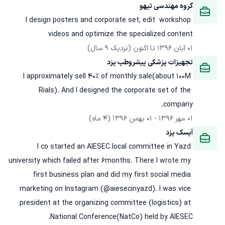
گروه مهندسی تیهو
I design posters and corporate set, edit  workshop 
videos and optimize the specialized content
01 آبان 1396
 تا اکنون
(نزدیک 9 سال)
تجهیزات پزشکی پیشروطب یزد
I approximately sell 40% of monthly sale(about 100M 
Rials). And I designed the corporate set of the 
company.

01 مهر 1396
 - 
01 بهمن 1396
(4 ماه)
آیسک یزد
I co started an AIESEC local committee in Yazd 
university which failed after 6months. There I wrote my 
first business plan and did my first social media 
marketing on Instagram (@aiesecinyazd). I was vice 
president at the organizing committee (logistics) at 
National Conference(NatCo) held by AIESEC.