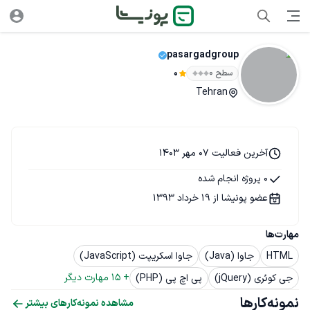
pasargadgroup
سطح ۰
0
Tehran
آخرین فعالیت 07 مهر 1403
0 پروژه انجام شده
عضو پونیشا از 19 خرداد 1393
مهارت‌ها
HTML
جاوا (Java)
جاوا اسکریپت (JavaScript)
+ 
15
 مهارت دیگر
جی کوئری (jQuery)
پی اچ پی (PHP)
نمونه‌کارها
مشاهده نمونه‌کارهای بیشتر