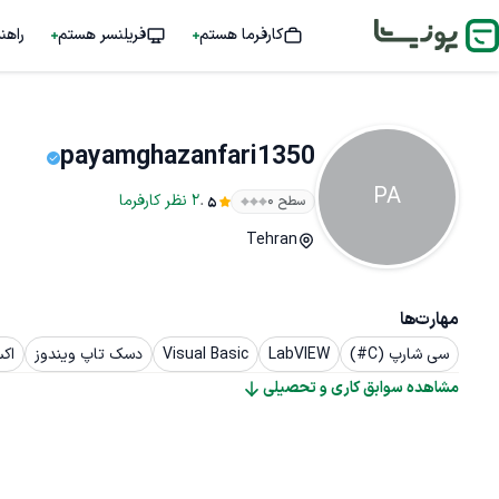
کارفرما هستم
فریلنسر هستم
راهن
payamghazanfari1350
PA
.
2
نظر
کارفرما
سطح ۰
5
Tehran
مهارت‌ها
سی شارپ (C#)
LabVIEW
Visual Basic
دسک تاپ ویندوز
اکسل
مشاهده سوابق کاری و تحصیلی