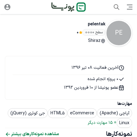
pelentak
PE
سطح ۰
0
Shiraz
آخرین فعالیت 08 تیر 1396
0 پروژه انجام شده
عضو پونیشا از 10 فروردین 1392
مهارت‌ها
آپاچی (Apache)
eCommerce
HTML5
جی کوئری (jQuery)
+ 
15
 مهارت دیگر
Linux
نمونه‌کارها
مشاهده نمونه‌کارهای بیشتر