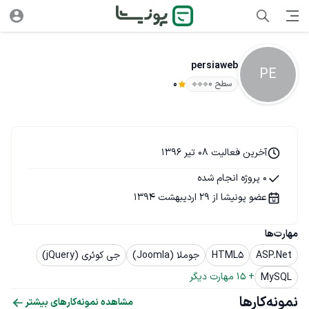
persiaweb
PE
سطح ۰
0
آخرین فعالیت 08 تیر 1396
0 پروژه انجام شده
عضو پونیشا از 29 اردیبهشت 1394
مهارت‌ها
ASP.Net
HTML5
جوملا (Joomla)
جی کوئری (jQuery)
+ 
15
 مهارت دیگر
MySQL
نمونه‌کارها
مشاهده نمونه‌کارهای بیشتر