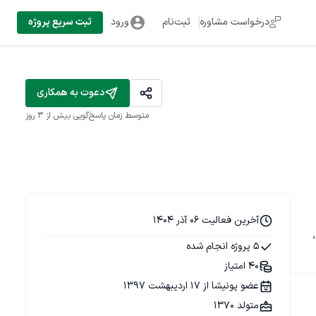
درخواست مشاوره
ثبت‌نام
ورود
ثبت سریع پروژه
دعوت به همکاری
متوسط زمان پاسخ‌گویی
بیش از ۳ روز
آخرین فعالیت 06 آذر 1404
ال، 
5 پروژه انجام شده
40 امتیاز
عضو پونیشا از 17 اردیبهشت 1397
متولد 1370