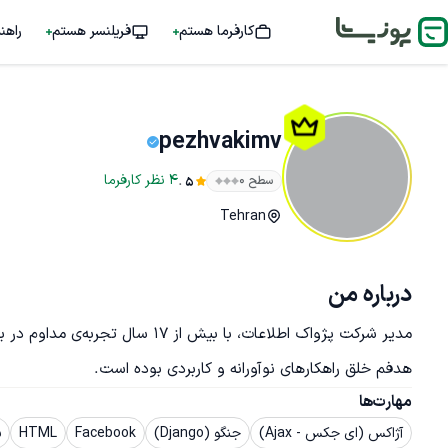
کارفرما هستم
فریلنسر هستم
راهن
pezhvakimv
.
4
نظر
کارفرما
سطح ۰
5
Tehran
درباره من
هدفم خلق راهکارهای نوآورانه و کاربردی بوده است.
مهارت‌ها
آژاکس (ای جکس - Ajax)
جنگو (Django)
Facebook
HTML
5