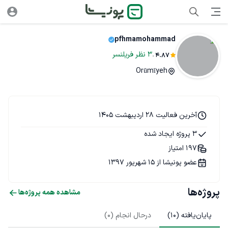
pfhmamohammad
.
3
نظر
فریلنسر
4.87
Orūmīyeh
آخرین فعالیت 28 اردیبهشت 1405
3 پروژه ایجاد شده
197 امتیاز
عضو پونیشا از 15 شهریور 1397
پروژه‌ها
مشاهده همه پروژه‌ها
پایان‌یافته (
10
)
درحال انجام (
0
)