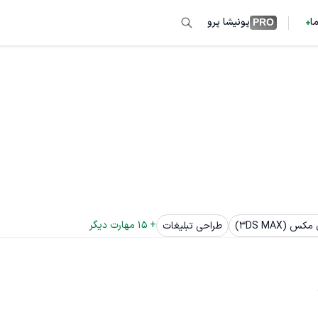
ما
پونیشا پرو
PRO
+ 
15
 مهارت دیگر
س (3DS MAX)
طراحی تبلیغات