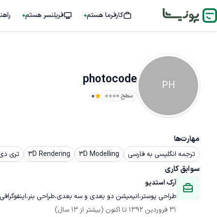
کارفرما هستم
فریلنسر هستم
راهن
photocode
PH
سطح ۰
0
مهارت‌ها
ترجمه انگلیسی به فارسی
3D Modelling
3D Rendering
تری دی مک
سوابق کاری
آرک استدیو
طراحی پوستر،انیمیشن دو بعدی و سه بعدی،طراحی بنر،اینفوگرافی
31 فروردین 1392
 تا اکنون
(بیشتر از 13 سال)