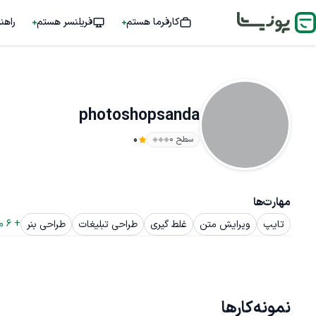
کارفرما هستم
فریلنسر هستم
راهن
photoshopsanda
سطح ۰
0
مهارت‌ها
+ 
6
 م
تایپ
ویرایش متن
غلط گیری
طراحی تبلیغات
طراحی بنر
نمونه‌کارها