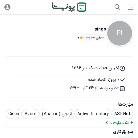
pingo
PI
سطح ۰
0
آخرین فعالیت 08 تیر 1396
0 پروژه انجام شده
عضو پونیشا از 24 آبان 1393
مهارت‌ها
ASP.Net
Active Directory
آپاچی (Apache)
Azure
Cisco
+ 
51
 مهارت دیگر
سوابق کاری