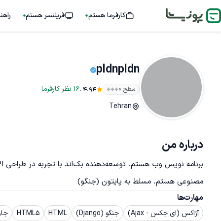
کارفرما هستم
فریلنسر هستم
راهن
pldnpldn
.
16
نظر
کارفرما
سطح ۰
4.94
Tehran
درباره من
مصنوعی هستم. مسلط به پایتون (جنگو)
مهارت‌ها
آژاکس (ای جکس - Ajax)
جنگو (Django)
HTML
HTML5
جاوا 