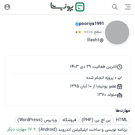
pooriya1991
سطح ۰
0
Rasht
آخرین فعالیت 29 دی 1403
0 پروژه انجام شده
عضو پونیشا از 10 آبان 1395
متولد 1370
مهارت‌ها
HTML
پی اچ پی (PHP)
فروشگاه
وردپرس (WordPress)
+ 
17
 مهارت دیگر
برنامه نویسی و ساخت اپلیکیشن اندروید (Android)