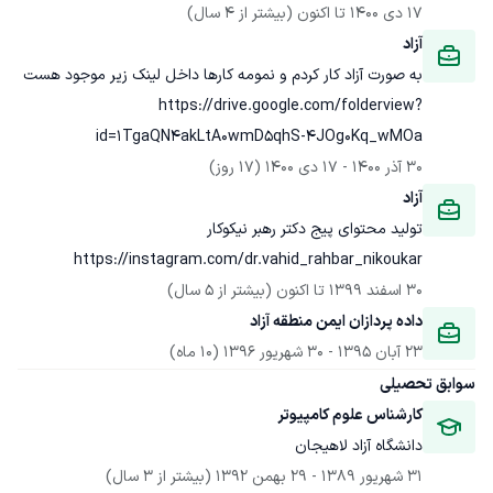
17 دی 1400
 تا اکنون
(بیشتر از 4 سال)
آزاد
https://drive.google.com/folderview?
id=1TgaQN4akLtA0wmD5qhS-4JOg0Kq_wMOa
30 آذر 1400
 - 
17 دی 1400
(17 روز)
آزاد
https://instagram.com/dr.vahid_rahbar_nikoukar
30 اسفند 1399
 تا اکنون
(بیشتر از 5 سال)
داده پردازان ایمن منطقه آزاد
23 آبان 1395
 - 
30 شهریور 1396
(10 ماه)
سوابق تحصیلی
کارشناس علوم کامپیوتر
دانشگاه آزاد لاهیجان
31 شهریور 1389
 - 
29 بهمن 1392
(بیشتر از 3 سال)