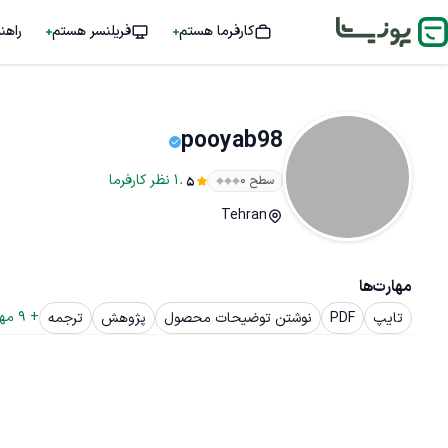
کارفرما هستم
فریلنسر هستم
راهن
pooyab98
.
1
نظر
کارفرما
سطح ۰
5
Tehran
مهارت‌ها
+ 
9
 مه
تایپ
PDF
نوشتن توضیحات محصول
پژوهش
ترجمه