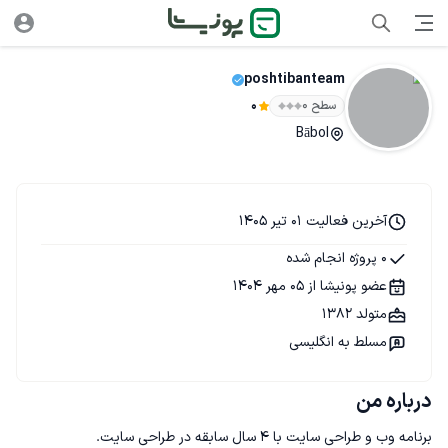
poshtibanteam
سطح ۰
0
Bābol
آخرین فعالیت 01 تیر 1405
0 پروژه انجام شده
عضو پونیشا از 05 مهر 1404
متولد 1382
مسلط به انگلیسی
درباره من
برنامه وب و طراحی سایت با ۴ سال سابقه در طراحی سایت.